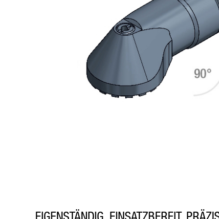
EIGENSTÄNDIG, EINSATZBEREIT, PRÄZI